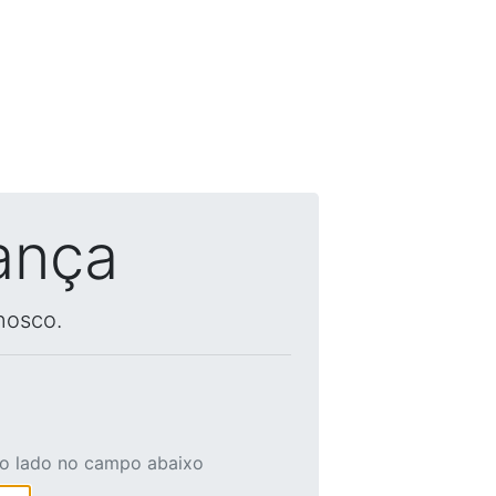
ança
nosco.
ao lado no campo abaixo