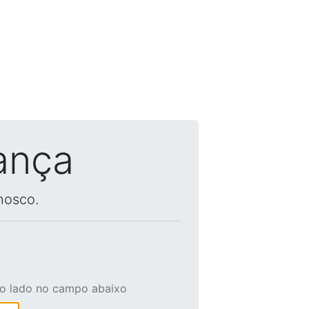
ança
nosco.
ao lado no campo abaixo