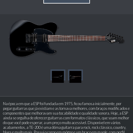
Na época em que a ESP foi fundada em 1975, ficou famosa inicialmente, por
pegar guitarras que já existiam e as tornava melhores, com braços modificados e
componentes que melhoravam sua tocabilidade e qualidade sonora. Hoje, a ESP
ainda se orgulha de oferecer guitarras com formatos clássicos, que soam melhor
do que você pode esperar, a um preço muito acessível. Disponível em vários
acabamentos, a TE-200 é uma ótima guitarra para rock, rock clássico, country,
blues e muito mais. Possui o corpo em mógno e um braço em maple, com perfil