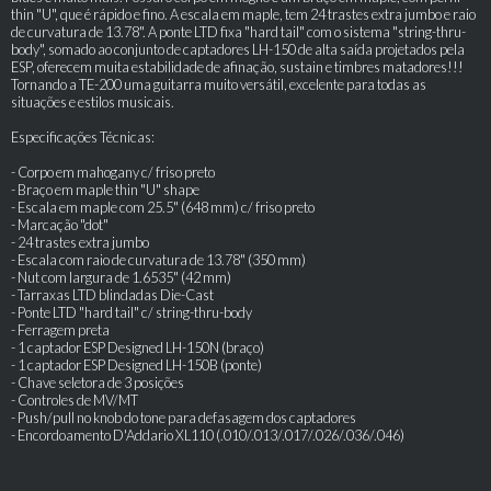
thin "U", que é rápido e fino. A escala em maple, tem 24 trastes extra jumbo e raio
de curvatura de 13.78". A ponte LTD fixa "hard tail" com o sistema "string-thru-
body", somado ao conjunto de captadores LH-150 de alta saída projetados pela
ESP, oferecem muita estabilidade de afinação, sustain e timbres matadores!!!
Tornando a TE-200 uma guitarra muito versátil, excelente para todas as
situações e estilos musicais.
Especificações Técnicas:
- Corpo em mahogany c/ friso preto
- Braço em maple thin "U" shape
- Escala em maple com 25.5" (648 mm) c/ friso preto
- Marcação "dot"
- 24 trastes extra jumbo
- Escala com raio de curvatura de 13.78" (350 mm)
- Nut com largura de 1.6535" (42 mm)
- Tarraxas LTD blindadas Die-Cast
- Ponte LTD "hard tail" c/ string-thru-body
- Ferragem preta
- 1 captador ESP Designed LH-150N (braço)
- 1 captador ESP Designed LH-150B (ponte)
- Chave seletora de 3 posições
- Controles de MV/MT
- Push/pull no knob do tone para defasagem dos captadores
- Encordoamento D'Addario XL110 (.010/.013/.017/.026/.036/.046)